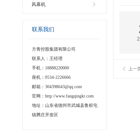
风幕机
联系我们
2
方青控股集团有限公司
联系人：王经理
手机：18888220000
上一
座机：0534-2226666
邮箱：304398643@qq.com
官网：http://www.fangqingkt.com
地址：山东省德州市武城县鲁权屯
镇腾庄开发区