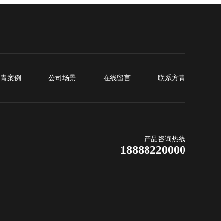
方青案例
公司场景
在线留言
联系方青
产品咨询热线
18888220000