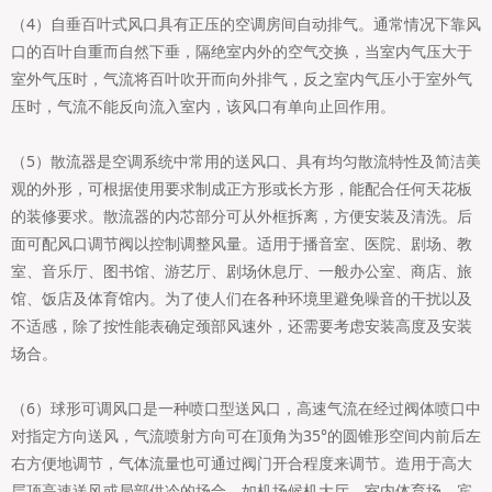
（4）自垂百叶式风口具有正压的空调房间自动排气。通常情况下靠风
口的百叶自重而自然下垂，隔绝室内外的空气交换，当室内气压大于
室外气压时，气流将百叶吹开而向外排气，反之室内气压小于室外气
压时，气流不能反向流入室内，该风口有单向止回作用。
（5）散流器是空调系统中常用的送风口、具有均匀散流特性及简洁美
观的外形，可根据使用要求制成正方形或长方形，能配合任何天花板
的装修要求。散流器的内芯部分可从外框拆离，方便安装及清洗。后
面可配风口调节阀以控制调整风量。适用于播音室、医院、剧场、教
室、音乐厅、图书馆、游艺厅、剧场休息厅、一般办公室、商店、旅
馆、饭店及体育馆内。为了使人们在各种环境里避免噪音的干扰以及
不适感，除了按性能表确定颈部风速外，还需要考虑安装高度及安装
场合。
（6）球形可调风口是一种喷口型送风口，高速气流在经过阀体喷口中
对指定方向送风，气流喷射方向可在顶角为35°的圆锥形空间内前后左
右方便地调节，气体流量也可通过阀门开合程度来调节。造用于高大
层顶高速送风或局部供冷的场合，如机场候机大厅，室内体育场，宾