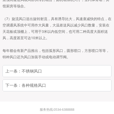
馆厨房等场合。
（7）旋流风口送出旋转射流，具有诱导比大，风速衰减快的特点，在
空调通风系统中可用作大风量，大温差送风以减少风口数量，安装在
天花板或顶棚上，可用于3米以内低空间，也可用二种高度大面积送
风，高度甚至可达10米以上。
每年都会有新产品推出，包括弧形风口，圆形喷口，方形喷口等等，
特种风口还为风口加装手动或电动调节阀。
上一条：
不锈钢风口
下一条：
各种规格风口
服务热线:0534-6388888