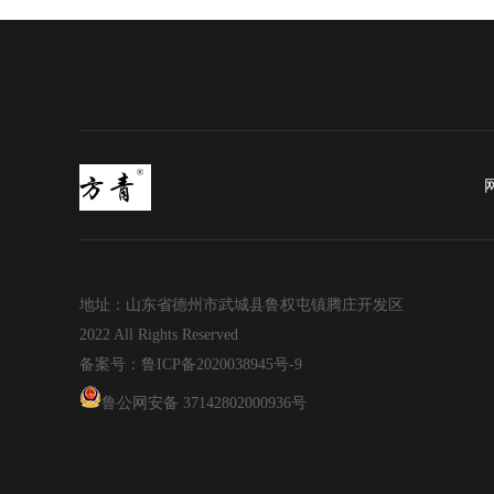
地址：山东省德州市武城县鲁权屯镇腾庄开发区
2022 All Rights Reserved
备案号：
鲁ICP备2020038945号-9
鲁公网安备 37142802000936号