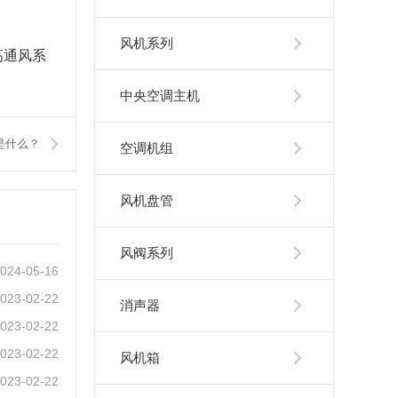
风机系列
高通风系
中央空调主机
是什么？
空调机组
风机盘管
风阀系列
024-05-16
023-02-22
消声器
023-02-22
023-02-22
风机箱
023-02-22