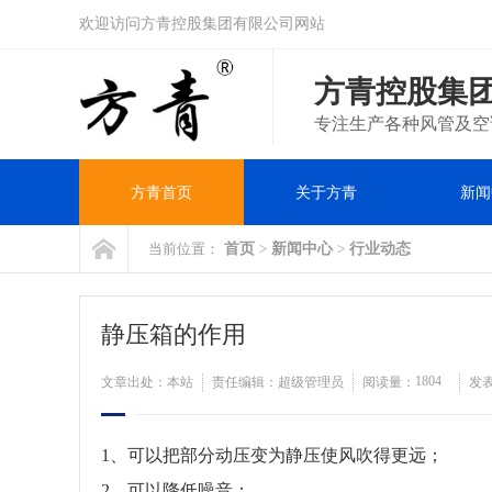
欢迎访问方青控股集团有限公司网站
方青控股集
专注生产各种风管及空
方青首页
关于方青
新闻
当前位置：
首页
>
新闻中心
>
行业动态
静压箱的作用
1804
文章出处：本站
责任编辑：超级管理员
阅读量：
发表时
1、可以把部分动压变为静压使风吹得更远；
2、可以降低噪音；