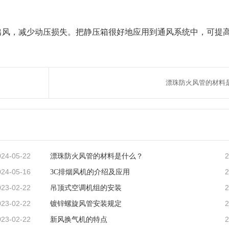
出风，减少动压损失。把静压箱很好地应用到通风系统中，可提
漂珠防火风管的材料
024-05-22
2
漂珠防火风管的材料是什么？
024-05-16
2
3C排烟风机的介绍及应用
023-02-22
2
吊顶式空调机组的安装
023-02-22
2
镀锌螺旋风管安装规定
023-02-22
2
新风换气机的特点