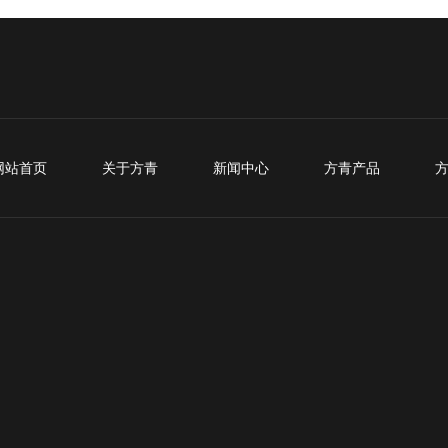
网站首页
关于方青
新闻中心
方青产品