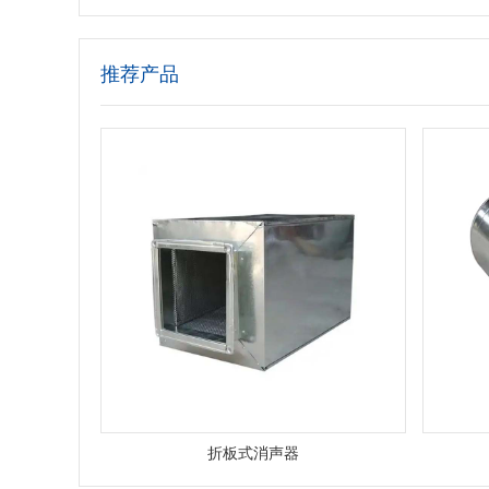
推荐产品
折板式消声器