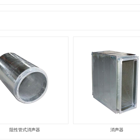
阻性管式消声器
消声器